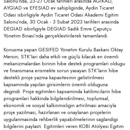
Salonu’nda, 23-27 Ocak tarihleri arasinda AGIKAD,
AYGIAD ve EFESIAD ev sahipliginde, Aydin Ticaret
Odasi isbirligiyle Aydin Ticaret Odasi Akademi Egitim
Salonu’nda, 30 Ocak - 3 Subat 2023 tarihleri arasinda
DEGIAD isbirligiyle DEGIAD Sadik Emre Çaputçu
Yönetim Binasi’nda gerçeklestirilerek tamamlandi.
Konusma yapan GESIFED Yönetim Kurulu Baskani Oktay
Mersin; STK’lari daha etkili ve güçlü kilacak en önemli
mekanizmalardan birinin hibe destek programlari oldugu
ve finansmana erismekte sorun yasayan STK’larin hibe
destekli proje yazma kapasitesinin gelistirilmesi
kapsaminda yapilan girisimlerin önemli olduguna
degindi. Proje egitimleri kapsaminda katilimcilarin hibe
programlari hakkinda bilgilendirilmesi, toplumsal,
ekonomik ve sosyal kalkinmisligin artirilmasi amaciyla
proje yazilmasi, hazirlanan ve onaylanan projelerin
uygulanmasinda rehberlik yapabilmelerinin saglandigi
bilgilerini paylasti. Egitimleri veren KOBI Atölyesi Egitim