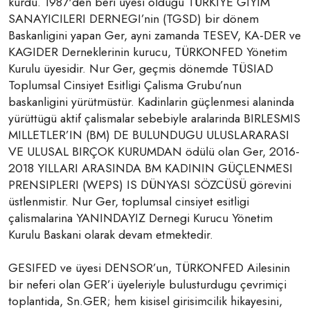
kurdu. 1987'den beri üyesi oldugu TÜRKIYE GIYIM
SANAYICILERI DERNEGI’nin (TGSD) bir dönem
Baskanligini yapan Ger, ayni zamanda TESEV, KA-DER ve
KAGIDER Derneklerinin kurucu, TÜRKONFED Yönetim
Kurulu üyesidir. Nur Ger, geçmis dönemde TÜSIAD
Toplumsal Cinsiyet Esitligi Çalisma Grubu’nun
baskanligini yürütmüstür. Kadinlarin güçlenmesi alaninda
yürüttügü aktif çalismalar sebebiyle aralarinda BIRLESMIS
MILLETLER’IN (BM) DE BULUNDUGU ULUSLARARASI
VE ULUSAL BIRÇOK KURUMDAN ödülü olan Ger, 2016-
2018 YILLARI ARASINDA BM KADININ GÜÇLENMESI
PRENSIPLERI (WEPS) IS DÜNYASI SÖZCÜSÜ görevini
üstlenmistir. Nur Ger, toplumsal cinsiyet esitligi
çalismalarina YANINDAYIZ Dernegi Kurucu Yönetim
Kurulu Baskani olarak devam etmektedir.
GESIFED ve üyesi DENSOR’un, TÜRKONFED Ailesinin
bir neferi olan GER’i üyeleriyle bulusturdugu çevrimiçi
toplantida, Sn.GER; hem kisisel girisimcilik hikayesini,