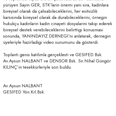
yürüyen Sayin GER, STK’larin önemi yani sira, kadinlara
bireysel olarak da çalisabileceklerini, her esitsizlik
karsisinda bireysel olarak da durabileceklerini, örnegin
hukukçu kadinlarin kadin cinayeti dosyalarini takip ederek
bireysel destek verebileceklerini belirttigi konusmasi
sonunda, YANINDAYIZ DERNEGI’ni anlatarak, dernegin
üyeleriyle hazirladigi video sunumunu da gösterdi.
Toplanti genis katilimla gerçeklesti ve GESIFED Bsk.
Av.Aysun NALBANT ve DENSOR Bsk. Sn.Nihal Güngör
KILINÇ’in tesekkürleriyle son buldu.
Av.Aysun NALBANT
GESIFED Yön.Krl.Bsk.