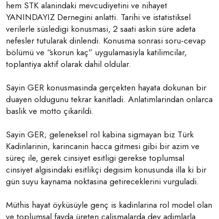
hem STK alanindaki mevcudiyetini ve nihayet
YANINDAYIZ Dernegini anlatti. Tarihi ve istatistiksel
verilerle süsledigi konusmasi, 2 saati askin süre adeta
nefesler tutularak dinlendi. Konusma sonrasi soru-cevap
bölümü ve “skorun kaç” uygulamasiyla katilimcilar,
toplantiya aktif olarak dahil oldular.
Sayin GER konusmasinda gerçekten hayata dokunan bir
duayen oldugunu tekrar kanitladi. Anlatimlarindan onlarca
baslik ve motto çikarildi.
Sayin GER; geleneksel rol kabina sigmayan biz Türk
Kadinlarinin, karincanin hacca gitmesi gibi bir azim ve
süreç ile, gerek cinsiyet esitligi gerekse toplumsal
cinsiyet algisindaki esitlikçi degisim konusunda illa ki bir
gün suyu kaynama noktasina getireceklerini vurguladi.
Müthis hayat öyküsüyle genç is kadinlarina rol model olan
ve toplumsal fayda üreten çalismalarda dev adimlarla