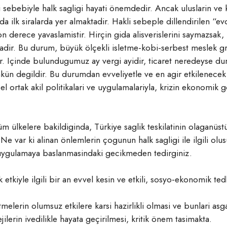
i sebebiyle halk sagligi hayati önemdedir. Ancak uluslarin ve k
 ilk siralarda yer almaktadir. Hakli sebeple dillendirilen “ev
on derece yavaslamistir. Hirçin gida alisverislerini saymazsak
tadir. Bu durum, büyük ölçekli isletme-kobi-serbest meslek 
r. Içinde bulundugumuz ay vergi ayidir, ticaret neredeyse du
 degildir. Bu durumdan evveliyetle ve en agir etkilenecek o
 ortak akil politikalari ve uygulamalariyla, krizin ekonomik 
m ülkelere bakildiginda, Türkiye saglik teskilatinin olaganüstü
Ne var ki alinan önlemlerin çogunun halk sagligi ile ilgili o
 uygulamaya baslanmasindaki gecikmeden tedirginiz.
 etkiyle ilgili bir an evvel kesin ve etkili, sosyo-ekonomik ted
etmelerin olumsuz etkilere karsi hazirlikli olmasi ve bunlari a
ejilerin ivedilikle hayata geçirilmesi, kritik önem tasimakta.