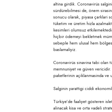
altina girdik. Coronavirüs salgin
sürdürebilmesi de, önem sirasinda
sonucu olarak, piyasa çarklari s
tüketim ve üretim hizla azalmak
kesimleri olumsuz etkilemektedi
hiçbir ödemeyi bekletmek mümkün
sebeple hem ulusal hem bölgesel
baslamaliyiz.
Coronavirüs sinavina tabi olan tü
memnuniyet ve güven vericidir. 
paketlerinin açiklanmasinda ve
Salginin yarattigi ciddi ekonomik
Türkiye’de faaliyet gösteren isl
alinacak kisa ve orta vadeli strat