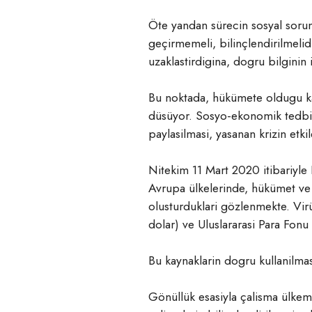
Öte yandan sürecin sosyal sorunl
geçirmemeli, bilinçlendirilmelid
uzaklastirdigina, dogru bilginin
Bu noktada, hükümete oldugu kad
düsüyor. Sosyo-ekonomik tedbirl
paylasilmasi, yasanan krizin etki
Nitekim 11 Mart 2020 itibariyle
Avrupa ülkelerinde, hükümet ve i
olusturduklari gözlenmekte. Vir
dolar) ve Uluslararasi Para Fonu 
Bu kaynaklarin dogru kullanilmasi 
Gönüllük esasiyla çalisma ülkemiz