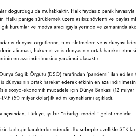
ar dogurdugu da muhakkaktir. Halk faydasiz panik havasiyla ya
ir. Halki panige sürüklemek üzere asilsiz söylenti ve paylasi
 ilgili kurumlar ve medya araciligiyla yerinde ve zamaninda ak
ar is dünyasi örgütlerine, tüm isletmelere ve is dünyasi lide
erin alinmasi, hükümet ve is dünyasinin ortak hareket etmes
lerinin en aza indirilmesine yardimci olacaktir.
 Dünya Saglik Örgütü (DSÖ) tarafindan ‘pandemi’ ilan edilen
s dünyasinin ortak hareket ederek etkinin en aza indirilmesin
üsle sosyo-ekonomik mücadele için Dünya Bankasi (12 milyar do
-IMF (50 milyar dolar)ilk adim kaynaklarini açikladi.
açisindan, Türkiye, iyi bir “isbirligi modeli” gelistirmelidir.
in belirgin karakterlerindendir. Bu sebeple özellikle STK larin