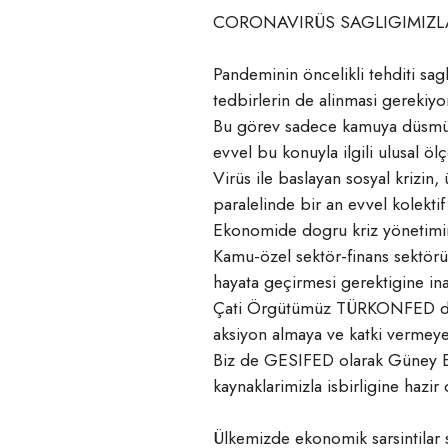
CORONAVIRÜS SAGLIGIMIZLA
Pandeminin öncelikli tehditi sagl
tedbirlerin de alinmasi gerekiyo
Bu görev sadece kamuya düsmüyo
evvel bu konuyla ilgili ulusal öl
Virüs ile baslayan sosyal krizin,
paralelinde bir an evvel kolektif
Ekonomide dogru kriz yönetimin
Kamu-özel sektör-finans sektörü-
hayata geçirmesi gerektigine in
Çati Örgütümüz TÜRKONFED dün y
aksiyon almaya ve katki vermeye
Biz de GESIFED olarak Güney Eg
kaynaklarimizla isbirligine hazi
Ülkemizde ekonomik sarsintilar 