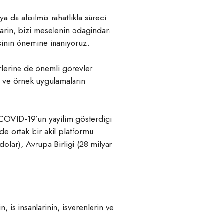
 da alisilmis rahatlikla süreci
mlarin, bizi meselenin odagindan
isinin önemine inaniyoruz.
rlerine de önemli görevler
i ve örnek uygulamalarin
 COVID-19’un yayilim gösterdigi
de ortak bir akil platformu
lar), Avrupa Birligi (28 milyar
, is insanlarinin, isverenlerin ve