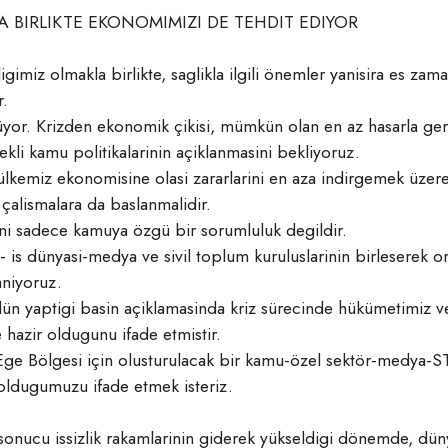
 BIRLIKTE EKONOMIMIZI DE TEHDIT EDIYOR
igimiz olmakla birlikte, saglikla ilgili önemler yanisira es za
r.
r. Krizden ekonomik çikisi, mümkün olan en az hasarla gerçe
çekli kamu politikalarinin açiklanmasini bekliyoruz.
 ülkemiz ekonomisine olasi zararlarini en aza indirgemek üzere,
 çalismalara da baslanmalidir.
i sadece kamuya özgü bir sorumluluk degildir.
 is dünyasi-medya ve sivil toplum kuruluslarinin birleserek o
aniyoruz.
aptigi basin açiklamasinda kriz sürecinde hükümetimiz ve 
 hazir oldugunu ifade etmistir.
e Bölgesi için olusturulacak bir kamu-özel sektör-medya-S
r oldugumuzu ifade etmek isteriz.
sonucu issizlik rakamlarinin giderek yükseldigi dönemde, düny