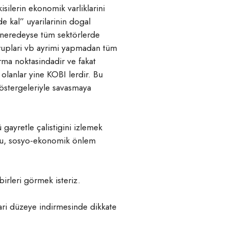
isilerin ekonomik varliklarini
de kal” uyarilarinin dogal
, neredeyse tüm sektörlerde
gruplari vb ayrimi yapmadan tüm
rma noktasindadir ve fakat
lanlar yine KOBI lerdir. Bu
göstergeleriyle savasmaya
 gayretle çalistigini izlemek
lusu, sosyo-ekonomik önlem
birleri görmek isteriz.
sgari düzeye indirmesinde dikkate