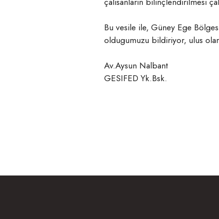
çalisanlarin bilinçlendirilmesi ç
Bu vesile ile, Güney Ege Bölgesi
oldugumuzu bildiriyor, ulus olar
Av.Aysun Nalbant
GESIFED Yk.Bsk.