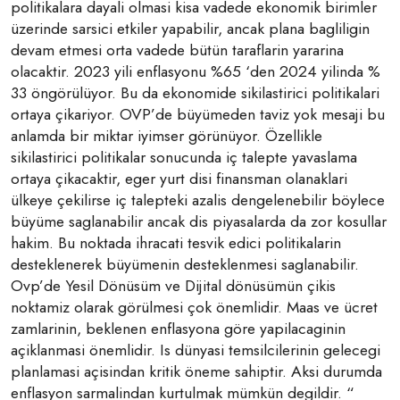
politikalara dayali olmasi kisa vadede ekonomik birimler
üzerinde sarsici etkiler yapabilir, ancak plana bagliligin
devam etmesi orta vadede bütün taraflarin yararina
olacaktir. 2023 yili enflasyonu %65 ‘den 2024 yilinda %
33 öngörülüyor. Bu da ekonomide sikilastirici politikalari
ortaya çikariyor. OVP’de büyümeden taviz yok mesaji bu
anlamda bir miktar iyimser görünüyor. Özellikle
sikilastirici politikalar sonucunda iç talepte yavaslama
ortaya çikacaktir, eger yurt disi finansman olanaklari
ülkeye çekilirse iç talepteki azalis dengelenebilir böylece
büyüme saglanabilir ancak dis piyasalarda da zor kosullar
hakim. Bu noktada ihracati tesvik edici politikalarin
desteklenerek büyümenin desteklenmesi saglanabilir.
Ovp’de Yesil Dönüsüm ve Dijital dönüsümün çikis
noktamiz olarak görülmesi çok önemlidir. Maas ve ücret
zamlarinin, beklenen enflasyona göre yapilacaginin
açiklanmasi önemlidir. Is dünyasi temsilcilerinin gelecegi
planlamasi açisindan kritik öneme sahiptir. Aksi durumda
enflasyon sarmalindan kurtulmak mümkün degildir. “