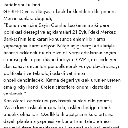
ifadelerini kullandi.
GESIFED ve is dünyasi olarak beklentileri dile getiren
Mersin sunlara degindi;
“Bunun yani sira Sayin Cumhurbaskaninin siki para
politikasi destegi ve açiklamalari 21 Eylül’deki Merkez
Bankasi’nin faiz karari konusunda anlamli bir artis
yapacagina isaret ediyor. Bütçe açigi vergi artislariyla
finanse edilecek bu da bize ek vergi artislarinin seçim
sonrasi gelecegini düsündürtüyor. OVP içeriginde yer
alan sanayi envanteri güncellenerek veriye dayali sanayi
politikalari ve teknoloji odakli yatirimlar
önceliklendirilecek. Katma degeri yüksek ürünler üreten
ama girdiyi kendi üreten sirketlere önemli destekler
verilecek.”
Son olarak önerilerini paylasarak sunlari dile getirdi;
“Asla döviz riski alinmamalidir, riskleri hedge etmek
öncelik olmalidir. Özellikle ihracatçilarin kura artisina
dayali planlama yapmasi ve kur artisini talep etmesi
zorunluluktan kaynaklansa da kur artisi pek çok maliyeti